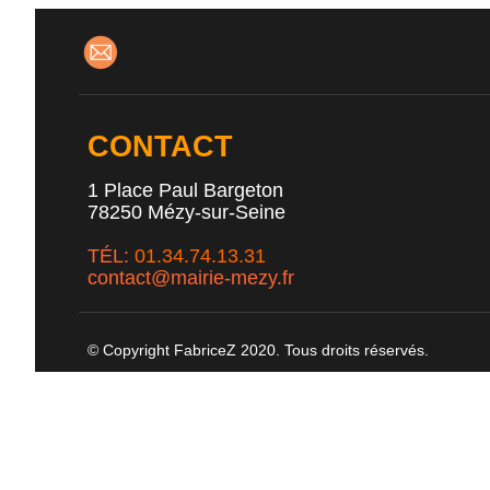
CONTACT
1 Place Paul Bargeton
78250 Mézy-sur-Seine
TÉL:
01.34.74.13.31
c
ontact@mairie-mezy.fr
© Copyright FabriceZ 2020. Tous droits réservés.