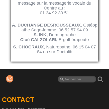
message sur la messagerie vocale du
Centre au :
01 34 92 39 51
A. DUCHANGE DESROUSSEAUX
, Ostéop
athe Sage-femme, 06 52 57 94 09
S. INK,
Dermographe
Cloé CALZOLARI,
Ergothérapeute
S. CHOCRAUX
, Naturopathe, 06 15 04 07
84 ou sur Doctolib
CONTACT