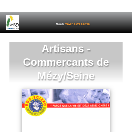
MÉZY-SUR-SEINE
MAIRIE
Artisans -
Commercants de
Mézy/Seine